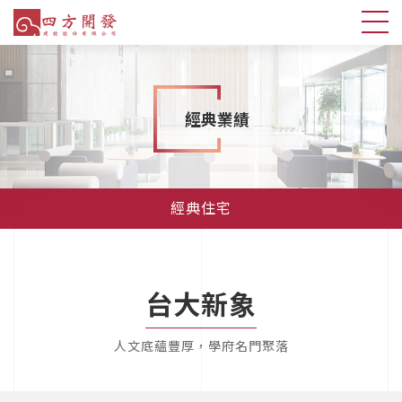
經典業績
經典住宅
台大新象
人文底蘊豐厚，學府名門聚落