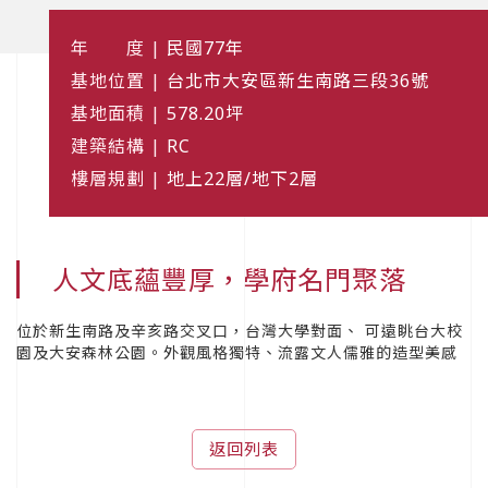
年 度 |
民國77年
基地位置 |
台北市大安區新生南路三段36號
基地面積 |
578.20坪
建築結構 |
RC
樓層規劃 |
地上22層/地下2層
人文底蘊豐厚，學府名門聚落
位於新生南路及辛亥路交叉口，台灣大學對面、 可遠眺台大校
園及大安森林公園。外觀風格獨特、流露文人儒雅的造型美感
返回列表