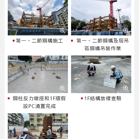
第一、二節鋼構施工
第一、二節鋼構及塔吊
區鋼構吊裝作業
鋼柱反力墩座和1F版假
1F結構放樣查驗
設PC澆置完成