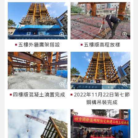
五樓外牆鷹架搭設
五樓版高程放樣
四樓版混凝土澆置完成
2022年11月22日第七節
鋼構吊裝完成