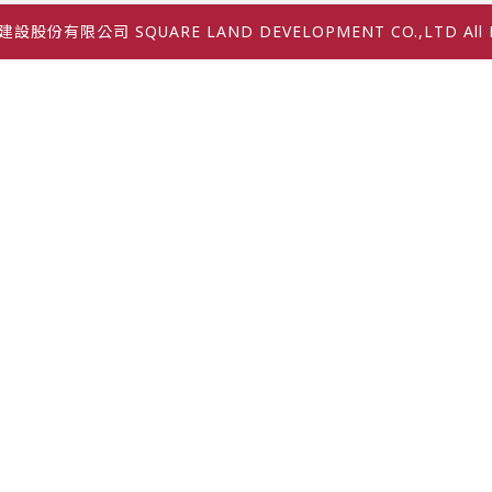
設股份有限公司 SQUARE LAND DEVELOPMENT CO.,LTD All Rig