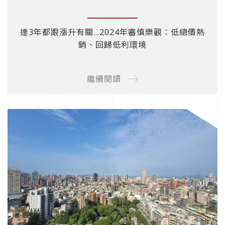
連3年都跟漲升有關…2024年審慎樂觀：低總價熱
銷、回歸低利環境
繼續閱讀