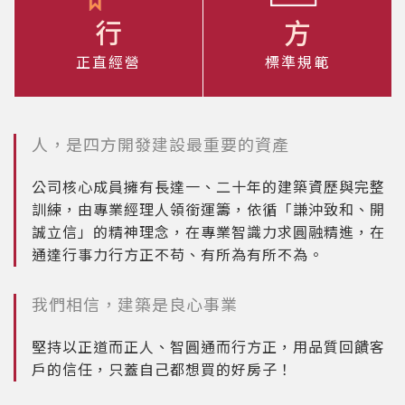
行
方
正直經營
標準規範
人，是四方開發建設最重要的資產
公司核心成員擁有長達一、二十年的建築資歷與完整
訓練，由專業經理人領銜運籌，依循「謙沖致和、開
誠立信」的精神理念，在專業智識力求圓融精進，在
通達行事力行方正不苟、有所為有所不為。
我們相信，建築是良心事業
堅持以正道而正人、智圓通而行方正，用品質回饋客
戶的信任，只蓋自己都想買的好房子！