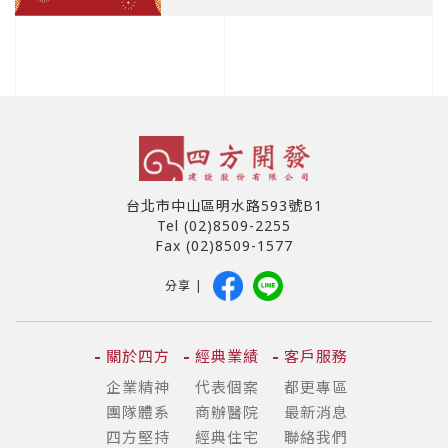
幣， 「四方開發」在此 向親愛
期」分別獲得小型住宅社區組
我們相信，建築是良心事業 堅
的貴賓，獻上雙倍的祝福， 祝
持以正道而正人、智圓通而行方
您事業順利成功！ 闔家幸福美
正，用品質回饋客戶的信任，只
滿！
蓋自己都想買的好房子！-------
--- 四方開發建築團隊
台北市中山區明水路593號B1
Tel (02)8509-2255
Fax (02)8509-1577
分享 |
關於四方
經典業績
客戶服務
企業精神
代表個案
都更專區
團隊體系
商辦醫院
最新消息
四方堅持
經典住宅
聯絡我們