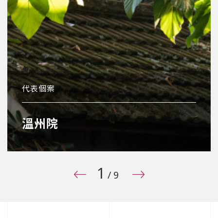
代表個案
溫州院
1
/9