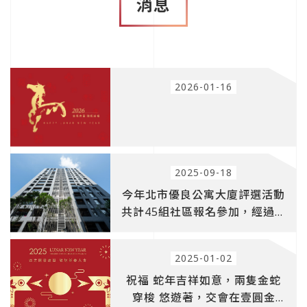
消息
2026-01-16
2025-09-18
今年北市優良公寓大廈評選活動
共計45組社區報名參加，經過評
選委員會確認計有33組社區進入
複選，再經市政府遴聘府內外13
2025-01-02
位專家學者至社區實地評選，最
祝福 蛇年吉祥如意，兩隻金蛇
終由「四方荷韻」、「靜心文
匯」、「南港軟體工業園區二
穿梭 悠遊著，交會在壹圓金